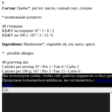
р.
Состав
: Грибы*, растит. масло, соевый соус, специи
*-возможный аллерген
40 г/порция
КБЖУ на порцию: 67 / 1 / 6 / 2
КБЖУ на 100 г: 167 / 3 / 15 / 6
Ingredients:
Mushrooms*, vegetable oil, soy sauce, spices
* - possible allergen
40 g/serving size
Calories per serving: 67 / Pro 1 / Fats 6 / Carbs 2
Calories per 100 g: 167 / Pro 3 / Fats 15 / Carbs 6
Мы используем cookie, чтобы сайт работал корректно и был удо
Продолжая пользоваться sushiba.su, вы соглашаетесь с
Политико
cookie
.
OK