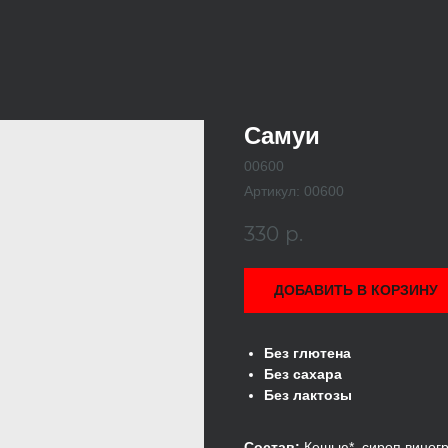
Самуи
00600
Артикул:
00600
330
р.
ДОБАВИТЬ В КОРЗИНУ
Без глютена
Без сахара
Без лактозы
Состав:
Кешью*, сироп виногр