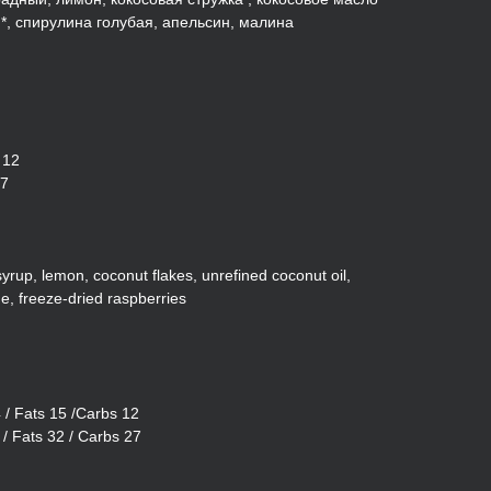
, спирулина голубая, апельсин, малина
 12
27
rup, lemon, coconut flakes, unrefined coconut oil,
ge, freeze-dried raspberries
4 / Fats 15 /Carbs 12
 / Fats 32 / Carbs 27