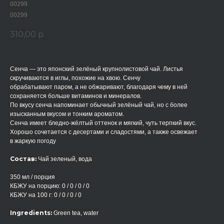
00299
00299
310,00
р.
Сенча — это японский зелёный крупнолистовой чай. Листья
скручиваются в иглы, похожие на хвою. Сенчу
обрабатывают паром, а не обжаривают, благодаря чему в ней
сохраняется больше витаминов и минералов.
По вкусу сенча напоминает обычный зелёный чай, но с более
изысканным вкусом и тонким ароматом.
Сенча имеет бледно-жёлтый оттенок и мягкий, чуть терпкий вкус.
Хорошо сочетается с десертами и сладостями, а также освежает
в жаркую погоду
Состав:
Чай зеленый, вода
350 мл / порция
КБЖУ на порцию: 0 / 0 / 0 / 0
КБЖУ на 100 г: 0 / 0 / 0 / 0
Ingredients:
Green tea, water