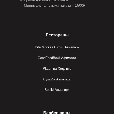
→ Время доставки: от 1 часа
→ Минимальная сумма заказа – 1500₽
Рестораны
Pita Москва Сити / Авиапарк
GoodFoodBowl Афимолл
Platon на Ходынке
Сушиба Авиапарк
Boolki Авиапарк
Барбершопы