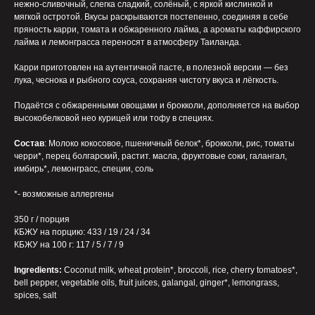
нежно-сливочный, слегка сладкий, солёный, с яркой кислинкой и
мягкой остротой. Вкусы раскрываются постепенно, соединяя в себе
пряность карри, томата и обжаренного лайма, а ароматы каффирского
лайма и лемонграсса переносят в атмосферу Таиланда.
Карри приготовлен на аутентичной пасте, в полезной версии — без
лука, чеснока и рыбного соуса, сохраняя чистоту вкуса и лёгкость.
Подаётся с обжаренными овощами и брокколи, дополняется на выбор
высокобелковой нео курицей или тофу в специях.
Состав
: Молоко кокосовое, пшеничный белок*, брокколи, рис, томаты
черри*, перец болгарский, растит. масла, фруктовые соки, галангал,
имбирь*, лемонграсс, специи, соль
*- возможные аллергены
350 г / порция
КБЖУ на порцию: 433 / 19 / 24 / 34
КБЖУ на 100 г: 117 / 5 / 7 / 9
Ingredients:
Coconut milk, wheat protein*, broccoli, rice, cherry tomatoes*,
bell pepper, vegetable oils, fruit juices, galangal, ginger*, lemongrass,
spices, salt